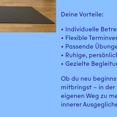
Deine Vorteile:
• Individuelle Bet
• Flexible Terminv
• Passende Übungen
• Ruhige, persönli
• Gezielte Begleitu
Ob du neu beginnst
mitbringst – in der
eigenen Weg zu meh
innerer Ausgeglich